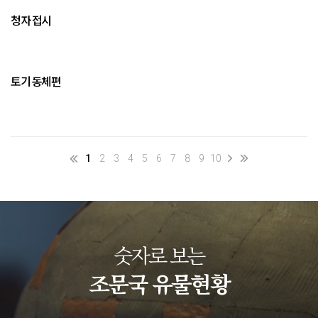
청자 접시
토기 동체편
1
2
3
4
5
6
7
8
9
10
숫자로 보는
조문국 유물현황