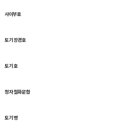
사이부호
토기 장경호
토기 호
청자 철화문합
토기 병