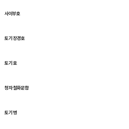
사이부호
토기 장경호
토기 호
청자 철화문합
토기 병