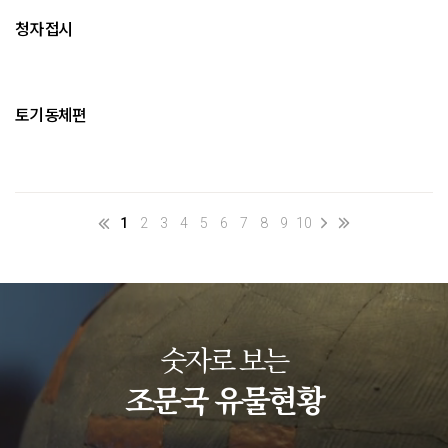
청자 접시
토기 동체편
1
2
3
4
5
6
7
8
9
10
숫자로 보는
조문국 유물현황