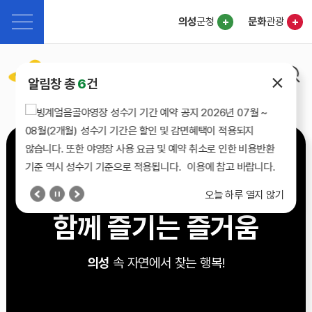
의성
군청
문화
관광
빙계얼음골야영장
알림창 총
6
건
Uiseong Gun Ice Valley
오늘 하루 열지 않기
함께 즐기는 즐거움
의성
속 자연에서 찾는 행복!