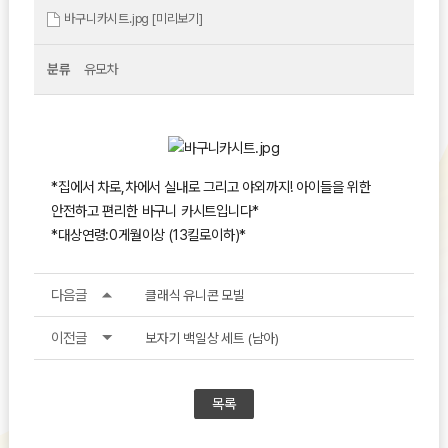
바구니카시트.jpg
[미리보기]
분류
유모차
*집에서 차로,차에서 실내로 그리고 야외까지! 아이들을 위한
안전하고 편리한 바구니 카시트입니다*
*대상연령:0게월이상 (13킬로이하)*
다음글
클래식 유니콘 모빌
이전글
보자기 백일상 세트 (남아)
목록