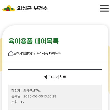
의성군 보건소
육아용품 대여목록
보건사업
모자건강
육아용품 대여목록
바구니 카시트
작성자
의성군보건소
등록일
2026-06-05 13:26:28
조회
15