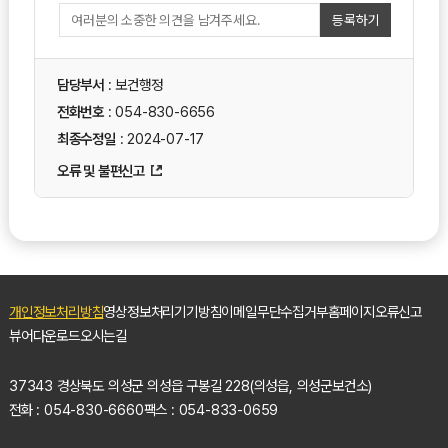
등록하기
담당부서
: 보건행정
전화번호
: 054-830-6656
최종수정일
: 2024-07-17
오류 및 불편신고
개인정보처리방침
영상정보처리기기방침
이메일무단수집거부
홈페이지오류신고
뷰어다운로드
오시는길
37343 경상북도 의성군 의성읍 구봉길 228(의성읍, 의성군보건소)
전화 : 054-830-6660
팩스 : 054-833-0659