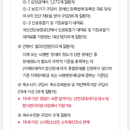
①-1 요양급여비: 1,272개 질환자
①-2 보조기기 구입비: 장애인 등록법에 등록된 자로 담당
의사의 진단·처방을 받아 구입(96개 질환자)
①-3 인공호흡기 및 기침유발기 대여료:
국민건강보험공단에서 인공호흡기 대여료 및 기침유발기
대여료를 지원받는 대상자(106개 질환자)
② 간병비: 월30만원(100개 질환자)
지체 또는 뇌병변 ‘장애의 정도가 심한 장애인’ 중
장애정도가 별도의 의학적 기준을 충족하는 자
(지체장애끼리 합산장애 외의 종합장애를 인정하지 않으며
기존 지체장애1급 또는 뇌병변장애1급에 준하는 기준임)
③ 특수식이 구입비: 특수조제분유 및 저단백즉석밥 구입비
(19세 이상 28개 질환자)
19세 미만 생일이 속한 달까지는 선천성대사이상검사 및
환아관리지원사업에서 지원가능
④ 옥수수전분 구입비: 9개 질환자
18세 미만 소아청소년은 소득재산조사 면제