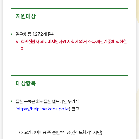
지원대상
혈우병 등 1,272개 질환
희귀질환자 의료비지원사업 지침에 의거 소득·재산기준에 적합한
자
대상항목
질환 목록은 희귀질환 헬프라인 누리집
(
https://helpline.kdca.go.kr
) 참고
① 요양급여비용 중 본인부담금(건강보험가입자만)