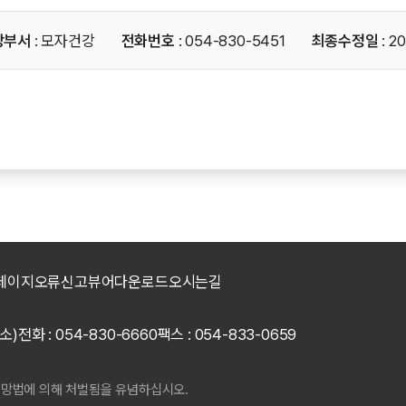
당부서
: 모자건강
전화번호
: 054-830-5451
최종수정일
: 2
페이지오류신고
뷰어다운로드
오시는길
소)
전화 : 054-830-6660
팩스 : 054-833-0659
신망법에 의해 처벌됨을 유념하십시오.