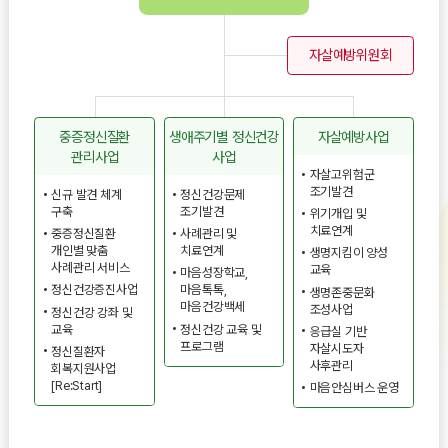
자살예방위원회
중증정신질환
생애주기별 정신건강
자살예방사업
관리사업
사업
자살고위험군
조기발견
신규 발견 체계
정신건강문제
구축
조기발견
위기개입 및
치료연계
중증정신질환
사례관리 및
개인별 맞춤
치료연계
생명지킴이 양성
사례관리 서비스
교육
마음성장학교,
정신건강증진사업
마음톡톡,
생명존중문화
마음건강백세
조성사업
정신건강 강좌 및
교육
정신건강 교육 및
응급실 기반
프로그램
자살시도자
정신질환자
사후관리
회복지원사업
[Re:Start]
마음안심버스 운영