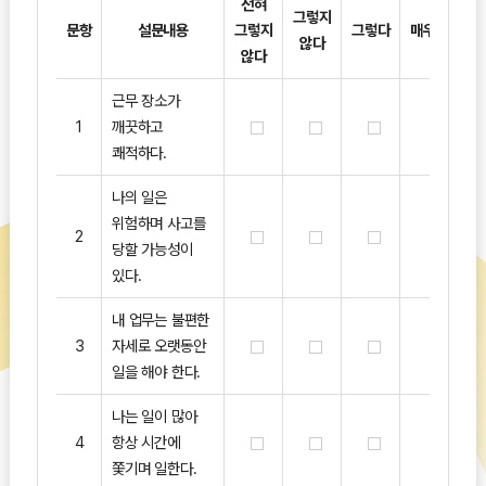
전혀
그렇지
문항
설문내용
그렇지
그렇다
매우그렇다
않다
않다
근무 장소가
1
깨끗하고
쾌적하다.
나의 일은
위험하며 사고를
2
당할 가능성이
있다.
내 업무는 불편한
3
자세로 오랫동안
일을 해야 한다.
나는 일이 많아
4
항상 시간에
쫓기며 일한다.