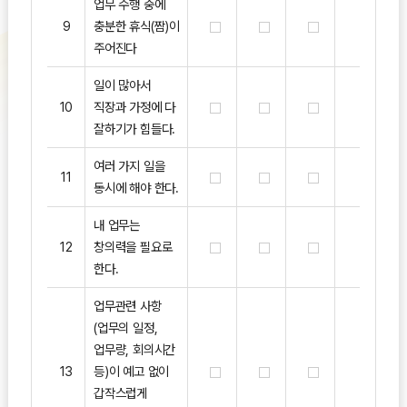
업무 수행 중에
9
충분한 휴식(짬)이
주어진다
일이 많아서
10
직장과 가정에 다
잘하기가 힘들다.
여러 가지 일을
11
동시에 해야 한다.
내 업무는
12
창의력을 필요로
한다.
업무관련 사항
(업무의 일정,
업무량, 회의시간
13
등)이 예고 없이
갑작스럽게