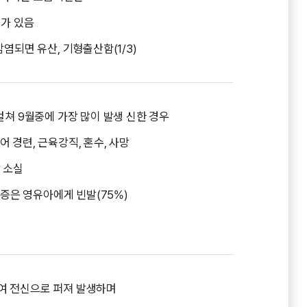
체가 있음
염되면 유산, 기형출산함(1/3)
걸쳐 9월중에 가장 많이 발생 신한 경우
 경련, 근육강직, 혼수, 사망
 소실
유증은 영유아에게 빈발(75%)
여 전신으로 퍼져 발생하며