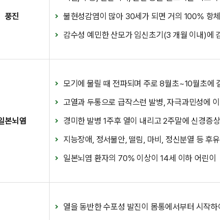
풍진
불현성감염이 많아 30세가 되면 거의 100% 항
감수성 예민한 산모가 임신초기(3 개월 이내)에 감
모기에 물릴 때 전파되며 주로 8월초~10월초에 
고열과 두통으로 급작스런 발병, 자극과민성에 이어
일본뇌염
경미한 발병 1주후 열이 내리고 2주말에 신경증상
지능장애, 정서불안, 떨림, 마비, 정신분열 등 후
일본뇌염 환자의 70% 이상이 14세 이하 어린이
열을 동반한 수포성 발진이 몸통에서부터 시작하