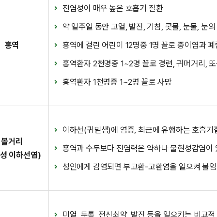
전염성이 매우 높은 호흡기 질환
약 일주일 동안 고열, 발진, 기침, 콧물, 눈물, 눈의
홍역
홍역에 걸린 어린이 12명중 1명 꼴로 중이염과 
홍역환자 2천명중 1~2명 꼴로 경련, 귀머거리,
홍역환자 1천명중 1~2명 꼴로 사망
이하선(귀밑샘)에 염증, 최근에 유행하는 호흡기
볼거리
홍역과 수두보다 전염력은 약하나 불현성감염이 있
행성 이하선염)
성인에게 감염되면 부고환-고환염을 일으켜 불임
미열, 두통, 전신쇠약, 발진 등을 일으키는 비교