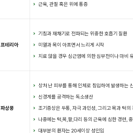
근육, 관절 혹은 위에 통증
기침과 재채기로 전파되는 위중한 호흡기 질환
디프테리아
미열과 목이 아프면서 느리게 시작
치료 않을 경우 심근염에 의한 심부전이나 마비 
상처 난 피부를 통해 인체로 침입하여 발생하는 
신경계를 공격하는 독소생산
파상풍
조기증상은 두통, 자극 과민성, 그리고 목과 턱의
나중에는 턱,목,팔,다리 등의 근육에 심한 경련,
대부분의 환자는 20세이상 성인임