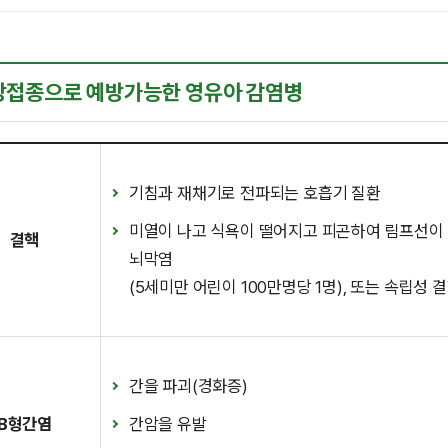
방접종으로 예방가능한 영유아 감염병
기침과 재채기로 전파되는 호흡기 질환
미열이 나고 식욕이 떨어지고 피곤하여 림프선이
결핵
뇌막염
(5세미만 어린이 100만명당 1명), 또는 속립성
간을 파괴(경화증)
B형간염
간암을 유발