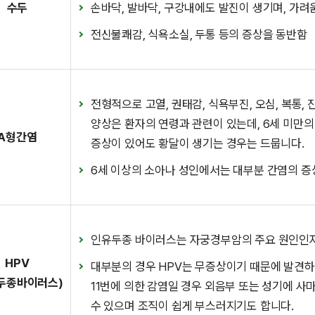
수두
손바닥, 발바닥, 구강내에도 발진이 생기며, 가
전신불쾌감, 식욕소실, 두통 등의 증상을 동반함
전형적으로 고열, 권태감, 식욕부진, 오심, 복통,
양상은 환자의 연령과 관련이 있는데, 6세 미만의
A형간염
증상이 있어도 황달이 생기는 경우는 드뭅니다.
6세 이상의 소아나 성인에서는 대부분 간염의 증상
인유두종 바이러스는 자궁경부암의 주요 원인인자
HPV
대부분의 경우 HPV는 무증상이기 때문에 발견
두종바이러스)
11번에 의한 감염일 경우 외음부 또는 성기에 사
수 있으며 조직이 쉽게 부스러지기도 합니다.