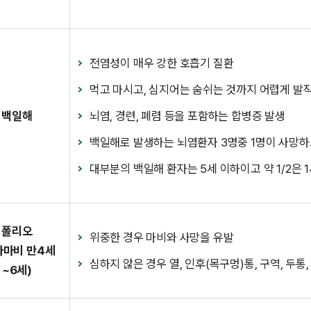
전염성이 매우 강한 호흡기 질환
먹고 마시고, 심지어는 숨쉬는 것까지 어렵게 발
백일해
뇌염, 경련, 폐렴 등을 포함하는 합병증 발생
백일해로 발생하는 뇌염환자 3명중 1명이 사망하고
대부분의 백일해 환자는 5세 이하이고 약 1/2은 
폴리오
위중한 경우 마비와 사망을 유발
아마비 만4세
심하지 않은 경우 열, 인후(목구멍)통, 구역, 두
~6세)