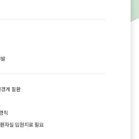
유발
신경계 질환
 경직
 중환자실 입원치료 필요