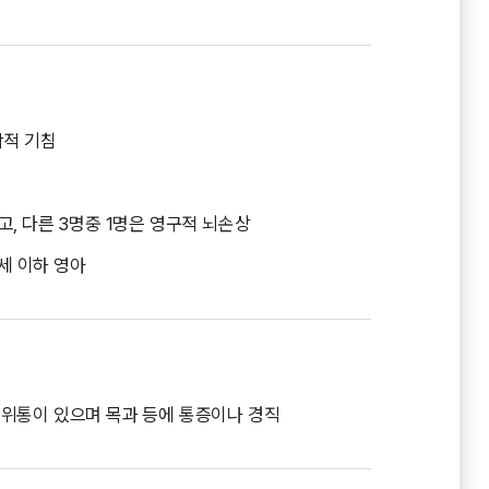
작적 기침
, 다른 3명중 1명은 영구적 뇌손상
1세 이하 영아
통, 위통이 있으며 목과 등에 통증이나 경직