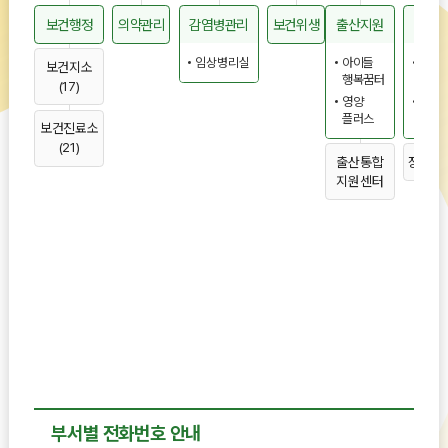
보건행정
의약관리
감염병관리
보건위생
출산지원
건
임상병리실
아이들
통합
보건지소
행복꿈터
간호
(17)
영양
정신
플러스
복지
보건진료소
(21)
출산통합
정신건
지원센터
부서별 전화번호 안내