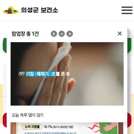
의성군 보건소
팝업창 총
팝업창 총
팝업창 총
15
20
1
건
건
건
01
01
진료전화
평일(월~금)
09:00 ~ 18:00
토·일·공휴일 휴무
대표전화
054-830-6660
오늘 하루 열지 않기
부서별 전화번호