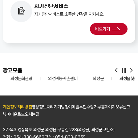
자가진단서비스
자가진단서비스로 소중한 건강을 지키세요.
바로가기
광고모음
의성귀농귀촌센터
의성군
의성을찾는사람들
의성농
개인정보처리방침
영상정보처리기기방침
이메일무단수집거부
홈페이지오류신고
뷰어다운로드
오시는길
37343 경상북도 의성군 의성읍 구봉길 228(의성읍, 의성군보건소)
전화 : 054-830-6660
팩스 : 054-833-0659