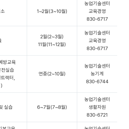
농업기술센터
채소
1~2월(3~10월)
교육경영
830-6717
농업기술센터
2월(2~3월)
육
교육경영
11월(11~12월)
830-6717
 예방교육
농업기술센터
운전실습
연중(2~10월)
농기계
형트랙터,
830-6744
)
농업기술센터
및 실습
6~7월(7~8월)
생활자원
830-6721
기본교육
농업기술센터