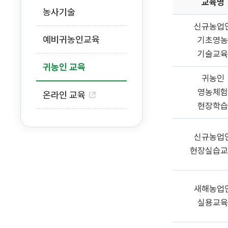
교육명
농사기술
신규농업
예비귀농인교육
기초영농
기술교육
귀농인 교육
귀농인
영농체험
온라인 교육
현장학습
신규농업
현장실습교
새해농업
실용교육