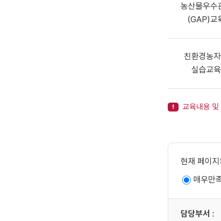
농산물우수
(GAP)교
친환경농자
실습교육
교육내용 및
현재 페이지
매우만
담당부서
: