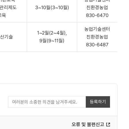
관리제도
3~10월(3~10월)
친환경농업
교육
830-6470
농업기술센터
1~2월(2~4월),
생산기술
친환경농업
9월(9~11월)
830-6487
등록하기
오류 및 불편신고