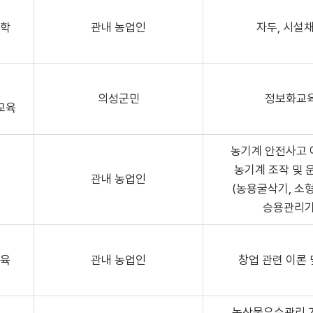
학
관내 농업인
자두, 시설
의성군민
정보화교
교육
농기계 안전사고
농기계 조작 및 
관내 농업인
(농용굴삭기, 소
승용관리기
육
관내 농업인
창업 관련 이론 
농산물우수관리 