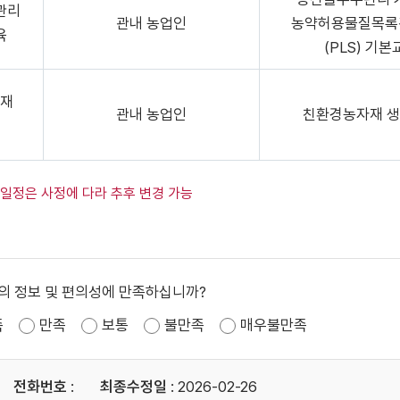
관리
관내 농업인
농약허용물질목록
육
(PLS) 기본
재
관내 농업인
친환경농자재 
 일정은 사정에 다라 추후 변경 가능
의 정보 및 편의성에 만족하십니까?
족
만족
보통
불만족
매우불만족
전화번호
:
최종수정일
: 2026-02-26