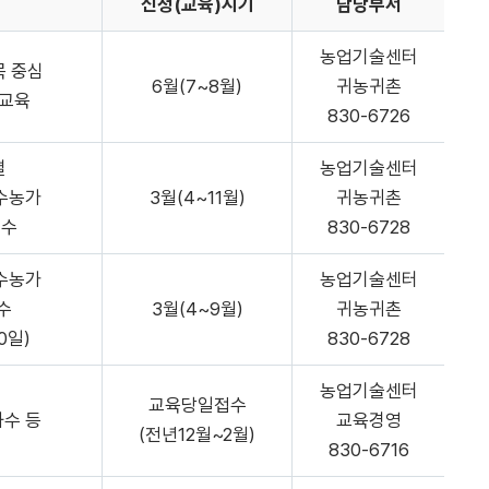
신청(교육)시기
담당부서
농업기술센터
목 중심
6월(7~8월)
귀농귀촌
교육
830-6726
별
농업기술센터
수농가
3월(4~11월)
귀농귀촌
연수
830-6728
수농가
농업기술센터
연수
3월(4~9월)
귀농귀촌
0일)
830-6728
농업기술센터
교육당일접수
과수 등
교육경영
(전년12월~2월)
830-6716