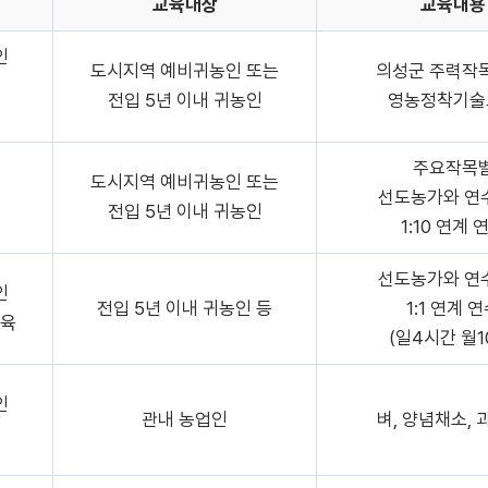
교육대상
교육내용
인
도시지역 예비귀농인 또는
의성군 주력작
전입 5년 이내 귀농인
영농정착기술
주요작목
도시지역 예비귀농인 또는
선도농가와 연
전입 5년 이내 귀농인
1:10 연계 
선도농가와 연
인
전입 5년 이내 귀농인 등
1:1 연계 
육
(일4시간 월1
인
관내 농업인
벼, 양념채소, 