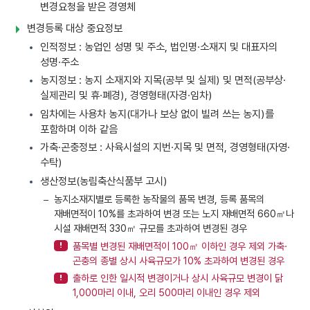
변경요청을 받은 경영체
변경등록 대상 중요정보
인적정보 : 농업인 성명 및 주소, 법인명·소재지 및 대표자의
성명·주소
농지정보 : 농지 소재지와 지목(공부 및 실제) 및 면적(공부상·
실제관리 및 휴·폐경), 경영형태(자경·임차)
임차에는 사용차 농지(대가나 보상 없이 빌려 쓰는 농지)를
포함하며 이하 같음
가축·곤충정보 : 사육시설의 지번·지목 및 면적, 경영형태(자영·
수탁)
생산정보(농림축산식품부 고시)
농지소재지별로 등록한 농작물의 품목 변경, 등록 품목의
재배면적이 10%를 초과하여 변경 또는 노지 재배면적 660㎡나
시설 재배면적 330㎡ 규모를 초과하여 변경된 경우
품목별 변경된 재배면적이 100㎡ 이하인 경우 제외 가축·
곤충의 종별 상시 사육규모가 10% 초과하여 변경된 경우
출하로 인한 일시적 변경이거나 상시 사육규모 변경이 닭
1,000마리 이내, 오리 500마리 이내인 경우 제외