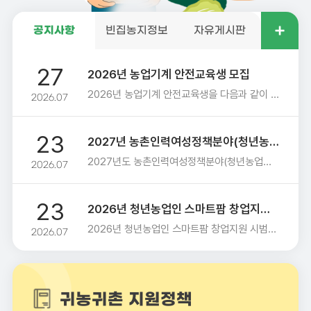
빈집농지정보
자유게시판
공지사항
27
2026년 농업기계 안전교육생 모집
2026년 농업기계 안전교육생을 다음과 같이 모집하고자 합니다. 1. 모집기간 : 2026년 7월 27일 ~ 8월 31일 -연중 모집 후 추가교육 실시 2. 교육기간 : 2026년 9월 ~ 10월 예정(기수별 1일 5시간) 3. 교육인원 : 3과정 300명(과정별 100명) 4. 신청방법 : 전화 및 방문접수 (054-830-6744) 5. 교육장소 : 임대사업소 교육장 6. 교육대상 : 관내 농업인 7. 교육과정 : 3개과정(농용굴삭기, 트랙터, 콩콤바인) - 농용굴삭기, 트랙터 교육(이수 후 임대 가능) - 콩콤바인 특별교육(추후 교육 이수자에 한해 임대 예정) 붙임 일정표 1부. 끝
2026.07
23
2027년 농촌인력여성정책분야(청년농업인 육성분야) 도비 지원사업 수요조사
2027년도 농촌인력여성정책분야(청년농업인 육성분야) 도비 지원사업 수요조사를 실시하오니 사업에 관심이 있는 분들께서는 기한내 아래 문의처로 연락바랍니다. 1. 신청기간: 2026. 7. 23.(목) ~ 7. 31.(금) 2. 대상사업: 청년농업인 육성분야 6개 사업 - 가업승계우수농업인정착지원, 초보청년농부멘토링지원, 청년농부창농기반구축, 청년농업인커뮤니티활성화지원, 청년농업인농지임대료지원, 청년농산업디자인지원 3. 사업내용: 붙임 파일 참조 4. 문의처: 농업기술센터 농촌지도과 지도기획팀(054-830-6712) 또는 읍면 산업계 *본 수요조사는 사업 신청이 아닌, 내년도 사업 대비 수요조사임
2026.07
23
2026년 청년농업인 스마트팜 창업지원 시범사업 공고
2026년 청년농업인 스마트팜 창업지원 시범사업을 아래와 같이 공고합니다. 1. 사업명: 청년농업인 스마트팜 창업지원 시범 2. 사업내용: 붙임 3. 지원근거: 농촌진흥법 제16조, 지방자치단체 보조금 관리에 관한 법률 등 4. 공고기간: 2026. 7. 22.~8. 7. 5. 접수기간: 2026. 7. 22.~8. 7. 6. 신청장소: 스마트농업지원센터(안계면 양곡2길 144) 붙임 2026년 스마트농업분야 시범사업 공고문 1부. 끝.
2026.07
귀농귀촌 지원정책