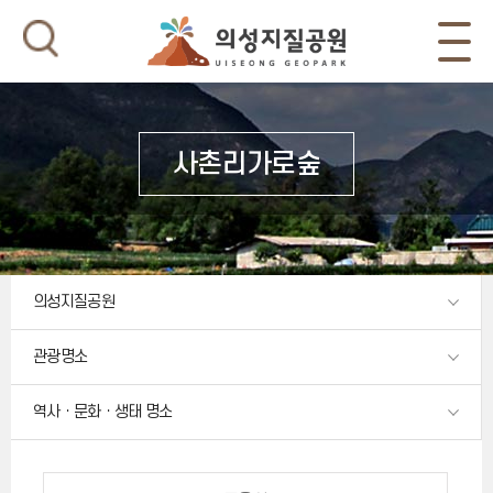
사촌리가로숲
의성지질공원
관광명소
역사ㆍ문화ㆍ생태 명소