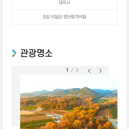
대곡사
의성 석탑리 방단형적석탑
관광명소
1
/ 3