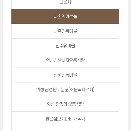
고운사
사촌리가로숲
사촌전통마을
산수유마을
의성빙산사지오층석탑
산운전통마을
의성 금성면고분군(조문국사적지)
의성 탑리리 오층석탑
붉은점모시나비 서식지