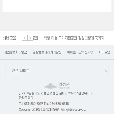
배너모음
단양 세계지질공원
백령·대청 국가지질공원
강원고생대 국가지질공원
한
개인정보처리방침
영상정보처리기기방침
이메일무단수집거부
사이트맵
(37337)경상북도 의성군 의성읍 철파리 397-37 관광복지국
관광문화과
Tel. 054-830-6097, Fax. 054-830-6548
Copyright© 2021 의성지질공원. All rights reserved.