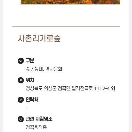
사촌리가로숲
구분
숲 / 생태, 역사문화
위치
경상북도 의성군 점곡면 일직점곡로 1112-4 외
연락처
-
관련 지질명소
점곡퇴적층