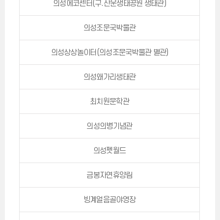
의성에코센터(구.산운생태공원 생태관)
의성조문국박물관
의성상상놀이터(의성조문국박물관 별관)
의성왜가리생태관
최치원문학관
의성의병기념관
의성펫월드
금봉자연휴양림
빙계얼음골야영장