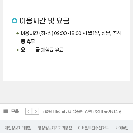
이용시간 및 요금
이용시간
(화~일) 09:00~18:00 *1월1일, 설날, 추석
등 휴무
요 금
체험료 유료
배너모음
단양 세계지질공원
백령·대청 국가지질공원
강원고생대 국가지질공원
한탄
개인정보처리방침
영상정보처리기기방침
이메일무단수집거부
사이트맵