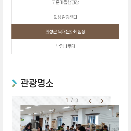
고운마을캠핑장
의성컬링센터
의성군 목재문화체험장
낙정나루터
관광명소
1
/ 3