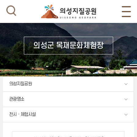
의성군 목재문화체험장
의성지질공원
관광명소
전시ㆍ체험시설