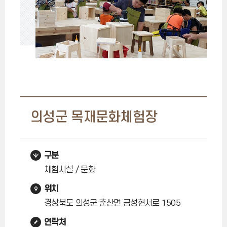
의성군 목재문화체험장
구분
체험시설 / 문화
위치
경상북도 의성군 춘산면 금성현서로 1505
연락처