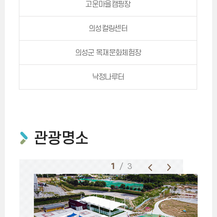
고운마을캠핑장
의성컬링센터
의성군 목재문화체험장
낙정나루터
관광명소
1
/ 3