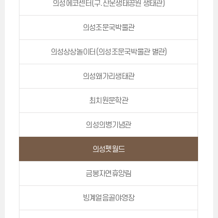
의성에코센터(구.산운생태공원 생태관)
의성조문국박물관
의성상상놀이터(의성조문국박물관 별관)
의성왜가리생태관
최치원문학관
의성의병기념관
의성펫월드
금봉자연휴양림
빙계얼음골야영장