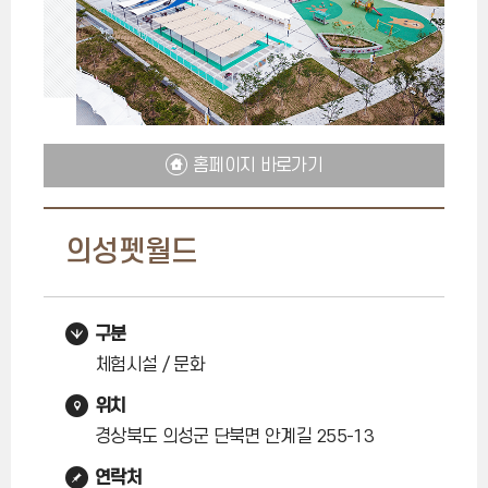
홈페이지 바로가기
의성펫월드
구분
체험시설 / 문화
위치
경상북도 의성군 단북면 안계길 255-13
연락처