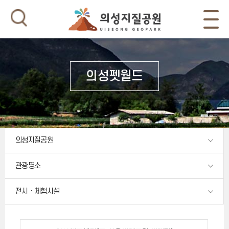
의성펫월드
의성지질공원
관광명소
전시ㆍ체험시설