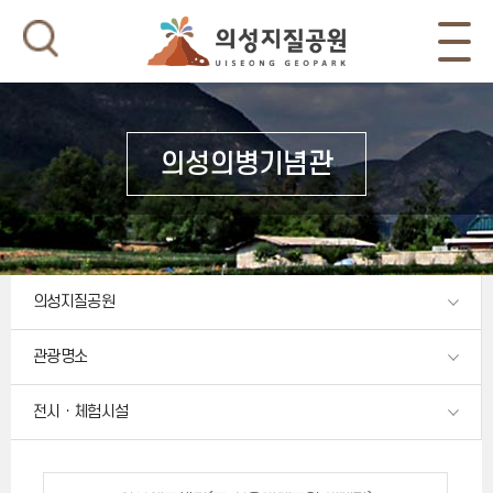
의성의병기념관
의성지질공원
관광명소
전시ㆍ체험시설