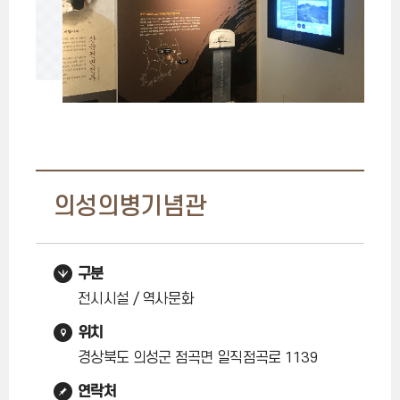
의성의병기념관
구분
전시시설 / 역사문화
위치
경상북도 의성군 점곡면 일직점곡로 1139
연락처