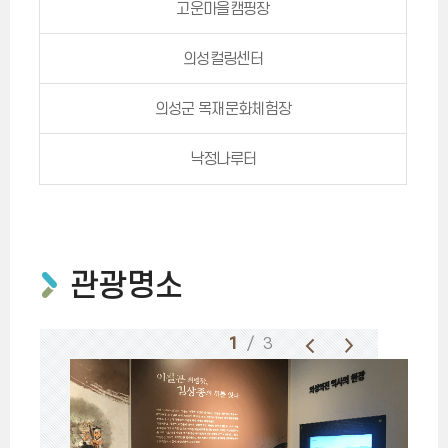
고운마을캠핑장
의성컬링센터
의성군 목재문화체험장
낙정나루터
관광명소
1
/ 3