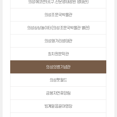
의성에코센터(구.산운생태공원 생태관)
의성조문국박물관
의성상상놀이터(의성조문국박물관 별관)
의성왜가리생태관
최치원문학관
의성의병기념관
의성펫월드
금봉자연휴양림
빙계얼음골야영장