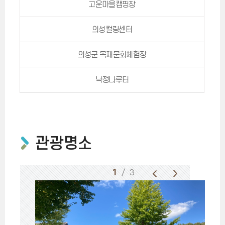
고운마을캠핑장
의성컬링센터
의성군 목재문화체험장
낙정나루터
관광명소
1
/ 3