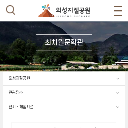
최치원문학관
의성지질공원
관광명소
전시ㆍ체험시설