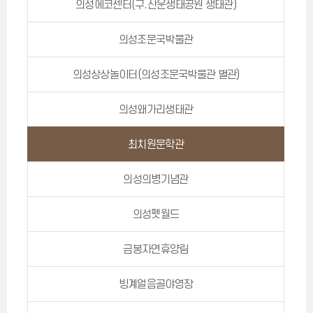
의성에코센터(구.산운생태공원 생태관)
의성조문국박물관
의성상상놀이터(의성조문국박물관 별관)
의성왜가리생태관
최치원문학관
의성의병기념관
의성펫월드
금봉자연휴양림
빙계얼음골야영장