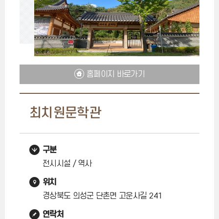
홈페이지 바로가기
최치원문학관
구분
전시시설 / 역사
위치
경상북도 의성군 단촌면 고운사길 241
연락처