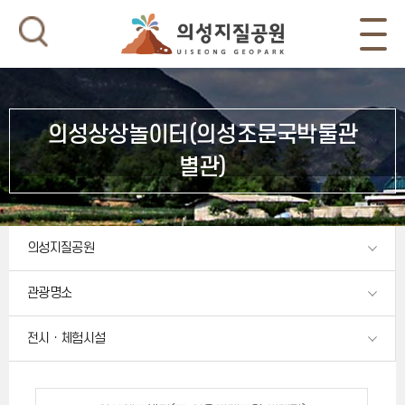
의성상상놀이터(의성조문국박물관
별관)
의성지질공원
관광명소
전시ㆍ체험시설