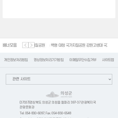
배너모음
단양 세계지질공원
백령·대청 국가지질공원
강원고생대 국가지질공원
개인정보처리방침
영상정보처리기기방침
이메일무단수집거부
사이트맵
(37337)경상북도 의성군 의성읍 철파리 397-37 관광복지국
관광문화과
Tel. 054-830-6097, Fax. 054-830-6548