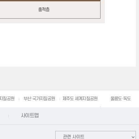
충적층
지질공원
부산 국가지질공원
제주도 세계지질공원
울릉도·독도
사이트맵
국가지질공원