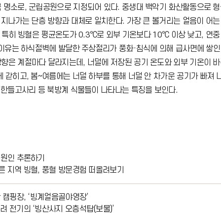
 명소로, 군립공원으로 지정되어 있다. 중생대 백악기 화산활동으로 
지나가는 단층 방향과 대체로 일치한다. 가장 큰 볼거리는 얼음이 어는 '
 특히 빙혈은 평균온도가 0.3℃로 외부 기온보다 10℃ 이상 낮고, 연
 이유는 하식절벽에 발달한 주상절리가 풍화·침식에 의해 급사면에 쌓인
향은 계절마다 달라지는데, 너덜에 저장된 공기 온도와 외부 기온이 바
 갇히고, 봄~여름에는 너덜 하부를 통해 너덜 안 차가운 공기가 빠져 
, 한들고사리 등 북방계 식물들이 나타나는 특징을 보인다.
생성원인 추론하기
다른 지역 빙혈, 풍혈 방문경험 떠올려보기
한 캠핑장, ‘빙계얼음골야영장’
려 전기의 ‘빙산사지 오층석탑(보물)’