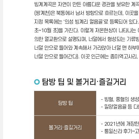
빙계계곡은 자연이 만든 아름다운 경관을 보유한 계곡
(쌍계천)은 북동에서 남서 방향으로 흐르는데, 이곳을 
지정 목록에는 '의성 빙계리 얼음골'로 등록되어 있다.
초~10월 초)을 가진다. 이렇게 저온현상이 나타나는
의한 열교환으로 설명되며, 너덜에서 형성되는 기류방
너덜 안으로 들어와 계속해서 가라앉아 너덜 맨 하부에
너덜 안으로 들어간다). 이곳 인근에는 좀미역고사리
탐방 팁 및 볼거리·즐길거리
- 빙혈, 풍혈의 
탐방 팁
- 밀양얼음골 등 
- 2021년에 개장
볼거리·즐길거리
- 통일신라 후기~고