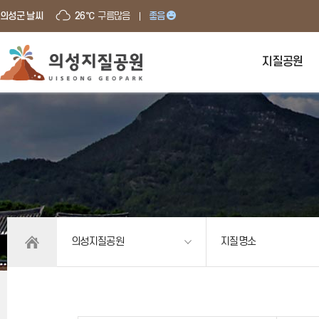
의성군 날씨
26℃
구름많음
좋음
지질공원
의성지질공원
지질명소