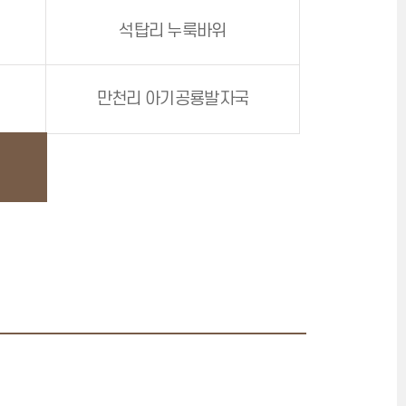
석탑리 누룩바위
만천리 아기공룡발자국