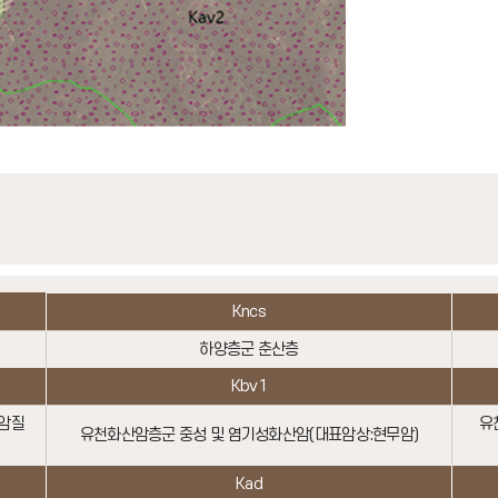
Kncs
하양층군 춘산층
Kbv1
무암질
유
유천화산암층군 중성 및 염기성화산암(대표암상:현무암)
Kad