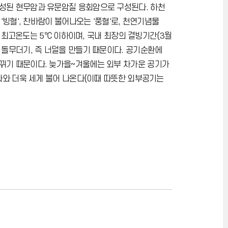
형성된 현무암과 유문암질 응회암으로 구성된다. 하천
빙혈', 찬바람이 불어나오는 '풍혈'로, 천연기념물
중 최고온도는 5℃ 이하이며, 국내 최장의 결빙기간(3월
 돌무더기, 즉 너덜을 만들기 때문이다. 공기순환에
뀌기 때문이다. 늦가을~겨울에는 외부 차가운 공기가
나와 더욱 세게 불어 나온다(이때 따뜻한 외부공기는