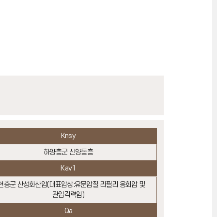
Knsy
하양층군 신양동층
Kav1
천층군 산성화산암(대표암상:유문암질 라필리 응회암 및
관입각력암)
Qa