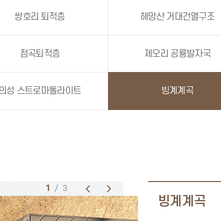
쌍호리 퇴적층
해망산 거대건열구조
점곡퇴적층
제오리 공룡발자국
의성 스트로마톨라이트
빙계계곡
1
/ 3
빙계계곡