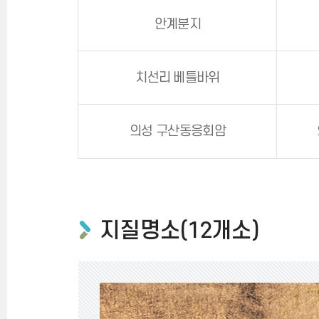
안계분지
치선리 베틀바위
의성 구산동응회암
지질명소(12개소)