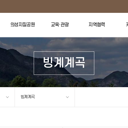
의성지질공원
교육·관광
지역협력
빙계계곡
빙계계곡