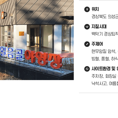
위치
경상북도 의성군
지질시대
백악기 경상퇴적
주제어
현무암질 암석, 
빙혈, 풍혈, 하
사이트환경 및
주차장, 화장실
낙석사고, 여름