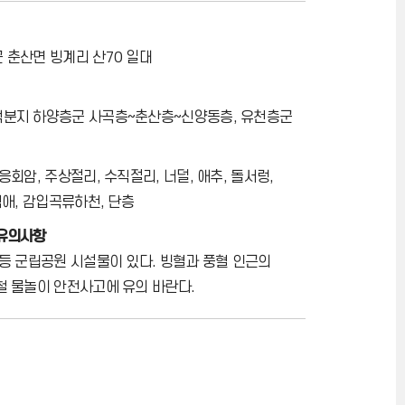
 춘산면 빙계리 산70 일대
분지 하양층군 사곡층~춘산층~신양동층, 유천층군
응회암, 주상절리, 수직절리, 너덜, 애추, 돌서렁,
식애, 감입곡류하천, 단층
 유의사항
 등 군립공원 시설물이 있다. 빙혈과 풍혈 인근의
철 물놀이 안전사고에 유의 바란다.