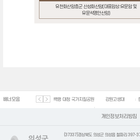
유천화산암층군 산성화산암(대표암상:유문암 및
유문석영안산암)
배너모음
원
단양 세계지질공원
백령·대청 국가지질공원
강원고생대
한
개인정보처리방침
국가지질공원
(37337)경상북도 의성군 의성읍 철파리 397