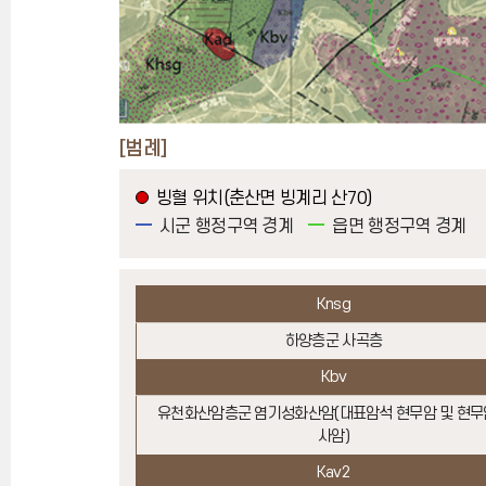
[범례]
빙혈 위치(춘산면 빙계리 산70)
시군 행정구역 경계
읍면 행정구역 경계
Knsg
하양층군 사곡층
Kbv
유천화산암층군 염기성화산암(대표암석 현무암 및 현
사암)
Kav2