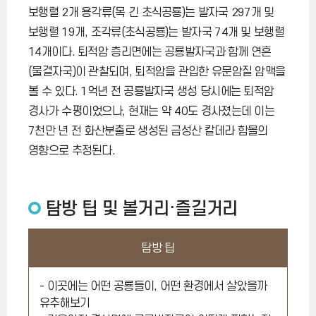
보행렬 2개 용각류(목 긴 초식공룡)는 발자국 297개 및
보행렬 19개, 조각류(초식공룡)는 발자국 74개 및 보행렬
14개이다. 퇴적암 층리면에는 공룡발자국과 함께 연흔
(물결자국)이 관찰되며, 퇴적암을 관입한 유문암질 암맥을
볼 수 있다. 1억년 전 공룡발자국 생성 당시에는 퇴적암
경사가 수평이었으나, 현재는 약 40도 경사졌는데 이는
7천만 년 전 화산분출로 생성된 금성산 칼데라 함몰의
영향으로 추정된다.
탐방 팁 및 볼거리·즐길거리
탐방 팁
- 이곳에는 어떤 공룡들이, 어떤 환경에서 살았을까
유추해보기