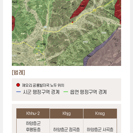
[범례]
제오리 공룡발자국 노두 위치
시군 행정구역 경계
읍면 행정구역 경계
Khhu-2
Khjg
Knsg
하양층군
후평동층
하양층군 점곡층
하양층군 사곡층