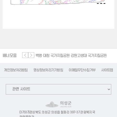
배너모음
단양 세계지질공원
백령·대청 국가지질공원
강원고생대 국가지질공원
한탄
개인정보처리방침
영상정보처리기기방침
이메일무단수집거부
사이트맵
(37337)경상북도 의성군 의성읍 철파리 397-37 관광복지국
관광문화과