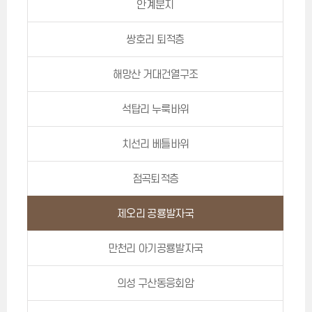
안계분지
쌍호리 퇴적층
해망산 거대건열구조
석탑리 누룩바위
치선리 베틀바위
점곡퇴적층
제오리 공룡발자국
만천리 아기공룡발자국
의성 구산동응회암