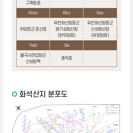
구계동층
Khcs
Kbv
Kav
유천화산암층군
유천화산암층군
하양층군 춘산층
염기성화산암
산성화산암
(현무암류)
(유문암류)
Kad
Qa
불국사관입암군
충적층
산성암맥
화석산지 분포도