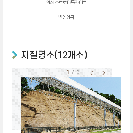
의성 스트로마톨라이트
빙계계곡
지질명소(12개소)
1
/ 3