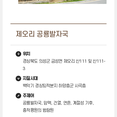
제오리 공룡발자국
위치
경상북도 의성군 금성면 제오리 산111 및 산111-
3
지질시대
백악기 경상퇴적분지 하양층군 사곡층
주제어
공룡발자국, 암맥, 건열, 연흔, 계절성 기후,
충적평원의 범람원