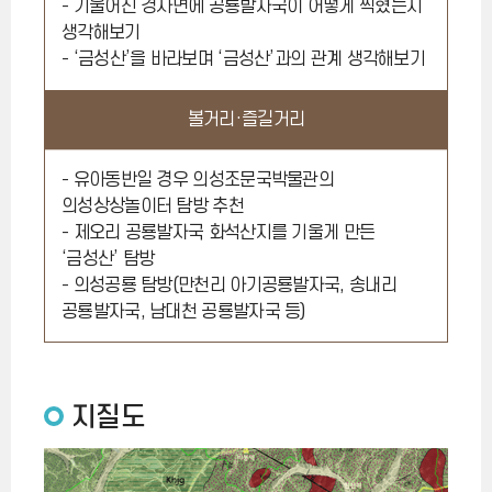
- 기울어진 경사면에 공룡발자국이 어떻게 찍혔는지
생각해보기
- ‘금성산’을 바라보며 ‘금성산’과의 관계 생각해보기
볼거리·즐길거리
- 유아동반일 경우 의성조문국박물관의
의성상상놀이터 탐방 추천
- 제오리 공룡발자국 화석산지를 기울게 만든
‘금성산’ 탐방
- 의성공룡 탐방(만천리 아기공룡발자국, 송내리
공룡발자국, 남대천 공룡발자국 등)
지질도