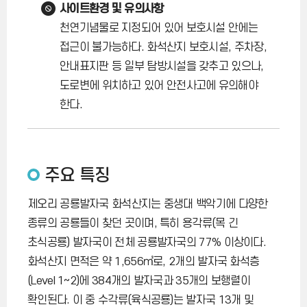
사이트환경 및 유의사항
천연기념물로 지정되어 있어 보호시설 안에는
접근이 불가능하다. 화석산지 보호시설, 주차장,
안내표지판 등 일부 탐방시설을 갖추고 있으나,
도로변에 위치하고 있어 안전사고에 유의해야
한다.
주요 특징
제오리 공룡발자국 화석산지는 중생대 백악기에 다양한
종류의 공룡들이 찾던 곳이며, 특히 용각류(목 긴
초식공룡) 발자국이 전체 공룡발자국의 77% 이상이다.
화석산지 면적은 약 1,656㎡로, 2개의 발자국 화석층
(Level 1~2)에 384개의 발자국과 35개의 보행렬이
확인된다. 이 중 수각류(육식공룡)는 발자국 13개 및