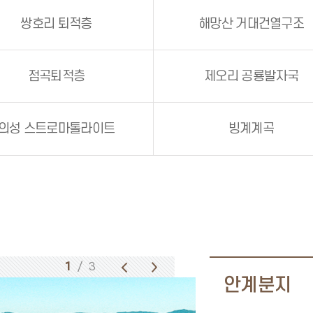
쌍호리 퇴적층
해망산 거대건열구조
점곡퇴적층
제오리 공룡발자국
의성 스트로마톨라이트
빙계계곡
1
/ 3
안계분지