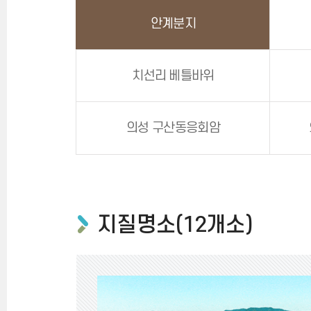
안계분지
치선리 베틀바위
의성 구산동응회암
지질명소(12개소)