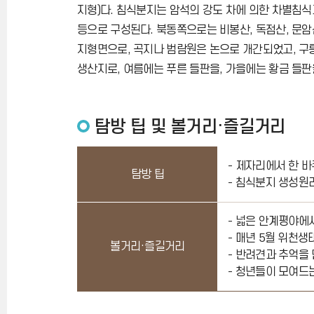
지형)다. 침식분지는 암석의 강도 차에 의한 차별침식과
등으로 구성된다. 북동쪽으로는 비봉산, 독점산, 문암
지형면으로, 곡지나 범람원은 논으로 개간되었고, 구릉
생산지로, 여름에는 푸른 들판을, 가을에는 황금 들판을
탐방 팁 및 볼거리·즐길거리
- 제자리에서 한 
탐방 팁
- 침식분지 생성원
- 넓은 안계평야에서
- 매년 5월 위천
볼거리·즐길거리
- 반려견과 추억을 
- 청년들이 모여드