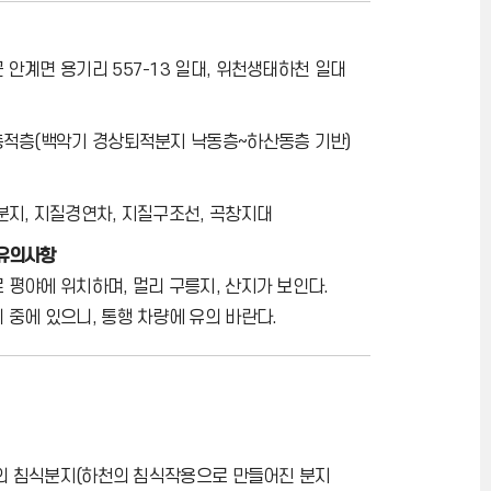
 안계면 용기리 557-13 일대, 위천생태하천 일대
충적층(백악기 경상퇴적분지 낙동층~하산동층 기반)
분지, 지질경연차, 지질구조선, 곡창지대
 유의사항
 평야에 위치하며, 멀리 구릉지, 산지가 보인다.
 중에 있으니, 통행 차량에 유의 바란다.
의 침식분지(하천의 침식작용으로 만들어진 분지