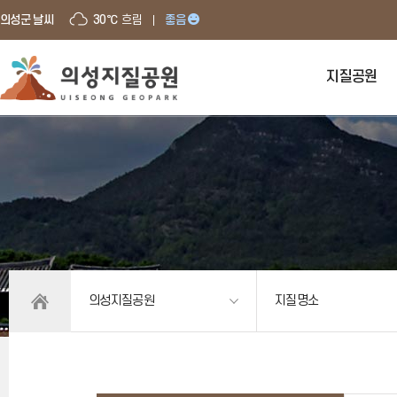
의성군 날씨
30℃
흐림
좋음
지질공원
의성지질공원
지질명소