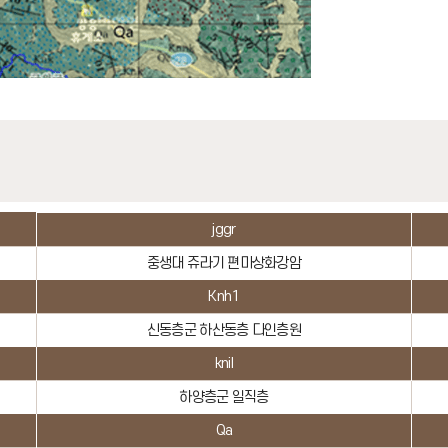
jggr
중생대 쥬라기 편마상화강암
Knh1
신동층군 하산동층 다인층원
knil
하양층군 일직층
Qa