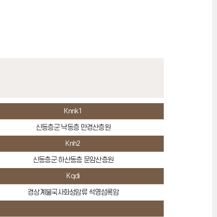
Knnk1
신동층군 낙동층 만경산층원
Knh2
신동층군 하산동층 문암산층원
Kqdi
경상계불국사화성암류 석영섬록암