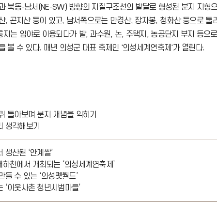
 북동-남서(NE-SW) 방향의 지질구조선의 발달로 형성된 분지 지형으로
산, 곤지산 등이 있고, 남서쪽으로는 만경산, 장자봉, 청화산 등으로 
지는 임야로 이용되다가 밭, 과수원, 논, 주택지, 농공단지 부지 등으로
 볼 수 있다. 매년 의성군 대표 축제인 '의성세계연축제'가 열린다.
바퀴 돌아보며 분지 개념을 익히기
리 생각해보기
 생산된 ‘안계쌀’
생태하천에서 개최되는 ‘의성세계연축제’
만들 수 있는 ‘의성펫월드’
는 ‘이웃사촌 청년시범마을’