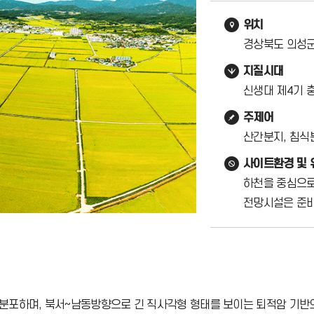
위치
경상북도 의성군
지질시대
신생대 제4기 
주제어
산간분지, 침식
사이트환경 및
하천을 중심으로
전망시설은 준비
분포하며, 북서~남동방향으로 긴 직사각형 형태를 보이는 퇴적암 기반