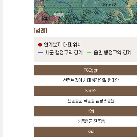
[범례]
안계분지 대표 위치
시군 행정구역 경계
읍면 행정구역 경계
PCEggn
선캠브리아 시대 화강암질 편마암
Knnk2
신동층군 낙동층 금당리층원
Knj
신동층군 진주층
kad