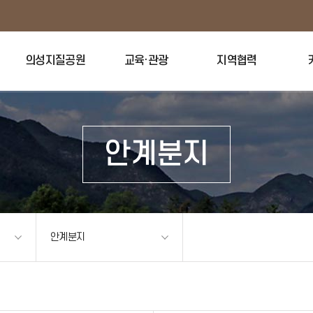
의성지질공원
교육·관광
지역협력
안계분지
안계분지