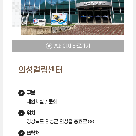
홈페이지 바로가기
의성컬링센터
구분
체험시설 / 문화
위치
경상북도 의성군 의성읍 충효로 88
연락처