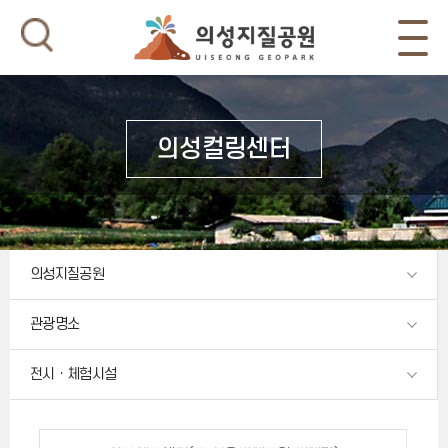
의성컬링센터
의성지질공원
관광명소
전시ㆍ체험시설