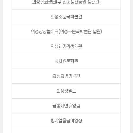
의성에코센터(구.산운생태공원 생태관)
의성조문국박물관
의성상상놀이터(의성조문국박물관 별관)
의성왜가리생태관
최치원문학관
의성의병기념관
의성펫월드
금봉자연휴양림
빙계얼음골야영장