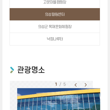
고운마을캠핑장
의성컬링센터
의성군 목재문화체험장
낙정나루터
관광명소
1
/ 5