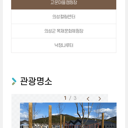
고운마을캠핑장
의성컬링센터
의성군 목재문화체험장
낙정나루터
관광명소
1
/ 3