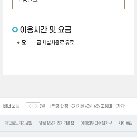
운영한다.
이용시간 및 요금
요 금
시설사용료 유료
배너모음
단양 세계지질공원
백령·대청 국가지질공원
강원고생대 국가지질공원
한
개인정보처리방침
영상정보처리기기방침
이메일무단수집거부
사이트맵