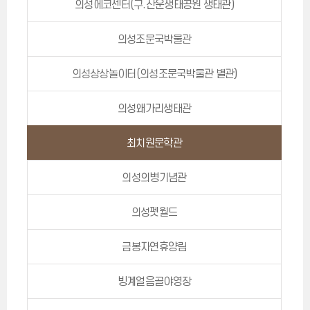
의성에코센터(구.산운생태공원 생태관)
의성조문국박물관
의성상상놀이터(의성조문국박물관 별관)
의성왜가리생태관
최치원문학관
의성의병기념관
의성펫월드
금봉자연휴양림
빙계얼음골야영장