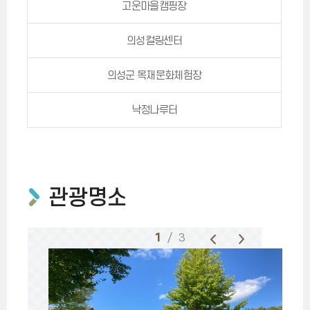
고운마을캠핑장
의성컬링센터
의성군 목재문화체험장
낙정나루터
관광명소
1
/ 3