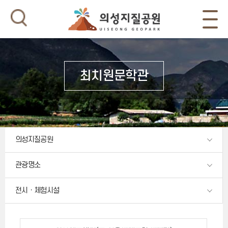
최치원문학관
의성지질공원
관광명소
전시ㆍ체험시설