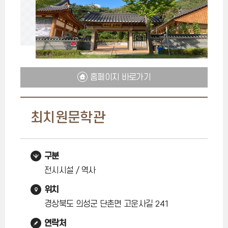
홈페이지 바로가기
최치원문학관
구분
전시시설 / 역사
위치
경상북도 의성군 단촌면 고운사길 241
연락처