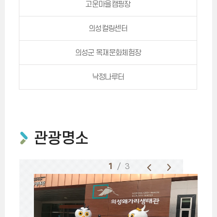
고운마을캠핑장
의성컬링센터
의성군 목재문화체험장
낙정나루터
관광명소
1
/ 3