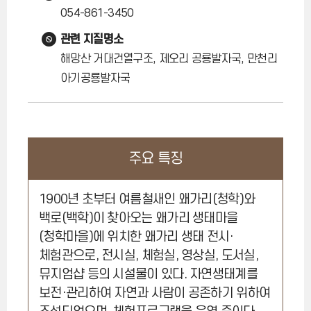
054-861-3450
관련 지질명소
해망산 거대건열구조, 제오리 공룡발자국, 만천리
아기공룡발자국
주요 특징
1900년 초부터 여름철새인 왜가리(청학)와
백로(백학)이 찾아오는 왜가리 생태마을
(청학마을)에 위치한 왜가리 생태 전시·
체험관으로, 전시실, 체험실, 영상실, 도서실,
뮤지엄샵 등의 시설물이 있다. 자연생태계를
보전·관리하여 자연과 사람이 공존하기 위하여