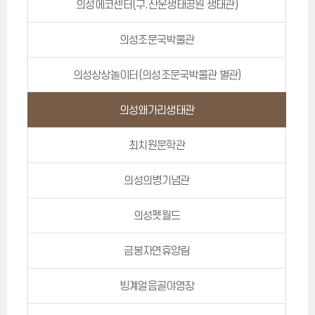
의성에코센터(구.산운생태공원 생태관)
의성조문국박물관
의성상상놀이터(의성조문국박물관 별관)
의성왜가리생태관
최치원문학관
의성의병기념관
의성펫월드
금봉자연휴양림
빙계얼음골야영장