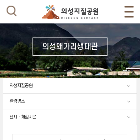
의성왜가리생태관
의성지질공원
관광명소
전시ㆍ체험시설