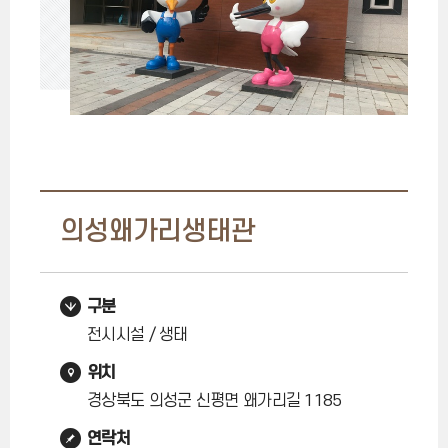
의성왜가리생태관
구분
전시시설 / 생태
위치
경상북도 의성군 신평면 왜가리길 1185
연락처