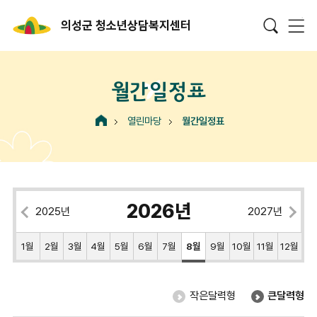
의성군 청소년상담복지센터
월간일정표
열린마당
월간일정표
2026년
2025년
2027년
1월
2월
3월
4월
5월
6월
7월
8월
9월
10월
11월
12월
작은달력형
큰달력형